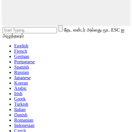
தேட என்டர் அல்லது மூட ESC ஐ
அழுத்தவும்
English
French
German
Portuguese
Spanish
Russian
Japanese
Korean
Arabic
Irish
Greek
Turkish
Italian
Danish
Romanian
Indonesian
Czech