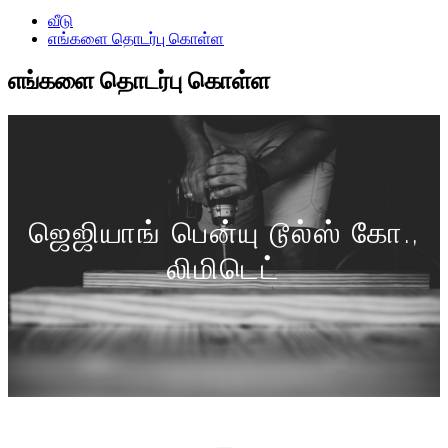
வீடு
எங்களை தொடர்பு கொள்ள
எங்களை தொடர்பு கொள்ள
ஜெஜியாங் பென்யு டூல்ஸ் கோ.,
லிமிடெட்