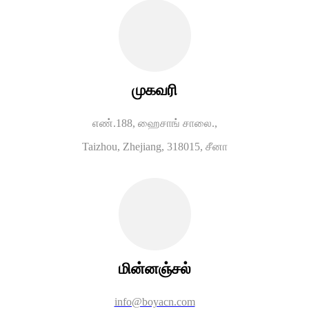
முகவரி
எண்.188, ஹைசாங் சாலை.,
Taizhou, Zhejiang, 318015, சீனா
மின்னஞ்சல்
info@boyacn.com