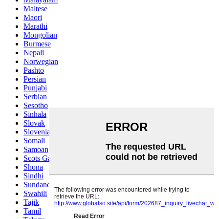
Maltese
Maori
Marathi
Mongolian
Burmese
Nepali
Norwegian
Pashto
Persian
Punjabi
Serbian
Sesotho
Sinhala
Slovak
Slovenian
Somali
Samoan
Scots Gaelic
Shona
Sindhi
Sundanese
Swahili
Tajik
Tamil